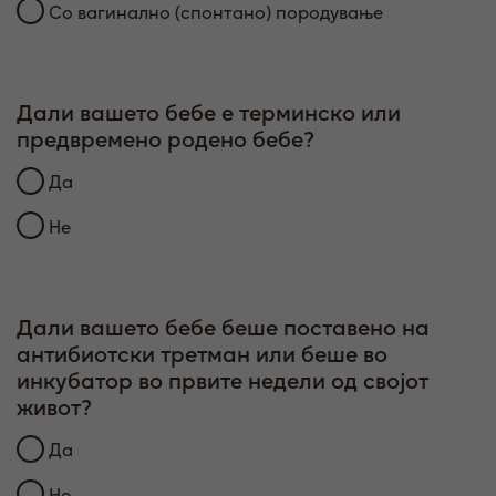
Со вагинално (спонтано) породување
Дали вашето бебе е терминско или
Д
предвремено родено бебе?
Да
Не
Дали вашето бебе беше поставено на
Д
антибиотски третман или беше во
н
инкубатор во првите недели од својот
живот?
Да
Не