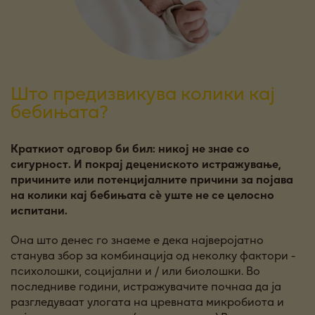
Што предизвикува колики кај
бебињата?
Краткиот одговор би бил: никој не знае со
сигурност. И покрај децениското истражување,
причините или потенцијалните причини за појава
на колики кај бебињата сè уште не се целосно
испитани.
Она што денес го знаеме е дека најверојатно
станува збор за комбинација од неколку фактори -
психолошки, социјални и / или биолошки. Во
последниве години, истражувачите почнаа да ја
разгледуваат улогата на цревната микробиота и