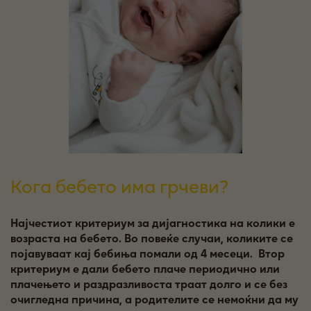
Кога бебето има грчеви?
Најчестиот критериум за дијагностика на колики е
возраста на бебето. Во повеќе случаи, коликите се
појавуваат кај бебиња помали од 4 месеци. Втор
критериум е дали бебето плаче периодично или
плачењето и раздразливоста траат долго и се без
очигледна причина, а родителите се немоќни да му