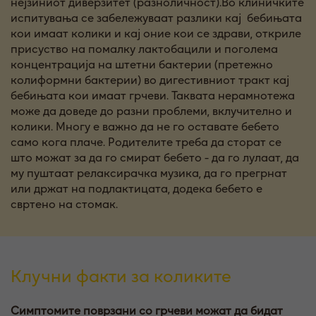
нејзиниот диверзитет (разноличност).Во клиничките
испитувања се забележуваат разлики кај бебињата
кои имаат колики и кај оние кои се здрави, откриле
присуство на помалку лактобацили и поголема
концентрација на штетни бактерии (претежно
колиформни бактерии) во дигестивниот тракт кај
бебињата кои имаат грчеви. Таквата нерамнотежа
може да доведе до разни проблеми, вклучително и
колики. Многу е важно да не го оставате бебето
само кога плаче. Родителите треба да сторат се
што можат за да го смират бебето - да го лулаат, да
му пуштаат релаксирачка музика, да го прегрнат
или држат на подлактицата, додека бебето е
свртено на стомак.
Клучни факти за коликите
Симптомите поврзани со грчеви можат да бидат