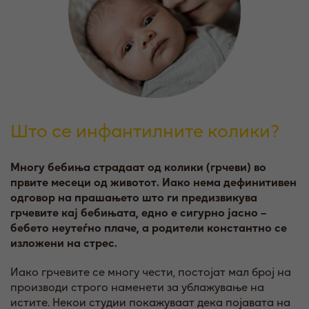
Што се инфантилните колики?
Многу бебиња страдаат од колики (грчеви) во
првите месеци од животот. Иако нема дефинитивен
одговор на прашањето што ги предизвикува
грчевите кај бебињата, едно е сигурно јасно –
бебето неутеѓно плаче, а родители константно се
изложени на стрес.
Иако грчевите се многу чести, постојат мал број на
производи строго наменети за ублажување на
истите. Некои студии покажуваат дека појавата на