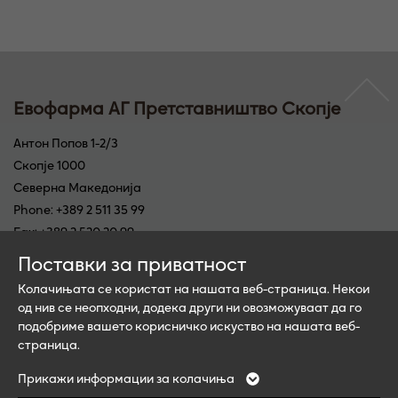
Евофарма АГ Претставништво Скопје
Антон Попов 1-2/3
Скопје 1000
Северна Македонија
Phone: +389 2 511 35 99
Fax: +389 2 520 20 99
E-Mail: info@ewopharma.mk
Поставки за приватност
Колачињата се користат на нашата веб-страница. Некои
Следете не
од нив се неопходни, додека други ни овозможуваат да го
подобриме вашето корисничко искуство на нашата веб-
страница.
Контакт
Неопходно
Анализа
Прикажи информации за колачиња
Надворешни