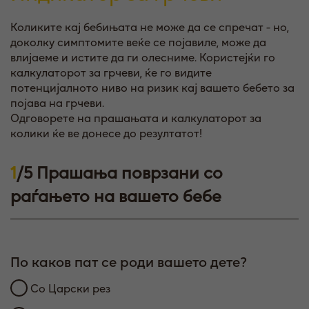
Коликите кај бебињата не може да се спречат - но,
доколку симптомите веќе се појавиле, може да
влијаеме и истите да ги олесниме. Користејќи го
калкулаторот за грчеви, ќе го видите
потенцијалното ниво на ризик кај вашето бебето за
појава на грчеви.
Одговорете на прашањата и калкулаторот за
колики ќе ве донесе до резултатот!
1
/5 Прашања поврзани со
2
раѓањето на вашето бебе
х
По каков пат се роди вашето дете?
Д
Со Царски рез