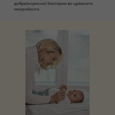
добри
(корисни)
бактерии во црев
ната
микробиота.