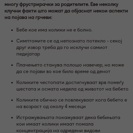
многу фрустрирачки за родителите.
Еве неколку
клучни факти што можат да објаснат некои аспекти
на појава на грчеви:
Бебе кое има
колики
не е болно
.
Симптомите се од непознато потекло - секој
друг извор треба да го исклучи самиот
педијатар
Плачењето станува полошо навечер, но може
да се појави во кое било време од денот
Коликите
честопати достигнуваат врв помеѓу
шест
ата
и ос
мата
недел
а
од животот на бебето
Коликите
обично
се повлекуваат кога бебето е
на возраст
од околу 4 месеци
Истражувањата покажуваат дека бебињата
кои имаат
колики
имаат помала
концентрација на одредени видови