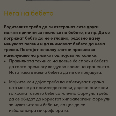
Нега на бебето
Родителите треба да ги отстранат сите други
можни причини за плачење на бебето, на пр. Да се
погрижат бебто да не е гладно, редовно да му
менуваат пелени и да внимаваат бебето да нема
треска. Постојат неколку златни правила за
намалување на ризикот од појава на колики:
Правилната техника на доење ќе спречи бебето
да голта премногу воздух за време на хранењето.
Исто така е важно
бебето
да не се прејадува
.
Мајките кои дојат треба да избегнуваат храна
што може да произведе гасови, додека оние кои
го хранат своето бебе со млечна формула треба
да се обидат да користат
хипоалергени
формул
и
за чувствителни бебиња, со цел да се
из
балансира микрофлората.