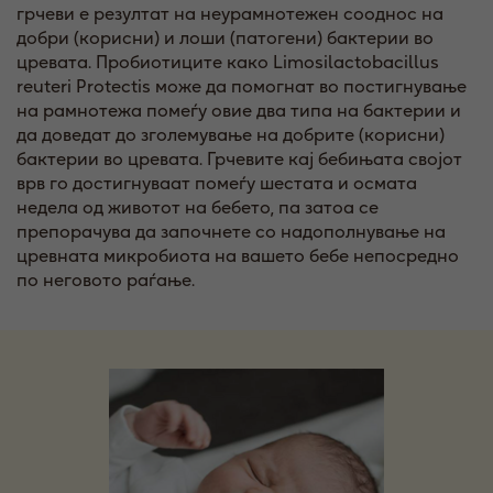
грчеви е резултат на неурамнотежен сооднос на
добри (корисни) и лоши (патогени) бактерии во
цревата. Пробиотиците како Limosilactobacillus
reuteri Protectis може да помогнат во постигнување
на рамнотежа помеѓу овие два типа на бактерии и
да доведат до зголемување на добрите (корисни)
бактерии во цревата. Грчевите кај бебињата својот
врв го достигнуваат помеѓу шестата и осмата
недела од животот на бебето, па затоа се
препорачува да започнете со надополнување на
цревната микробиота на вашето бебе непосредно
по неговото раѓање.