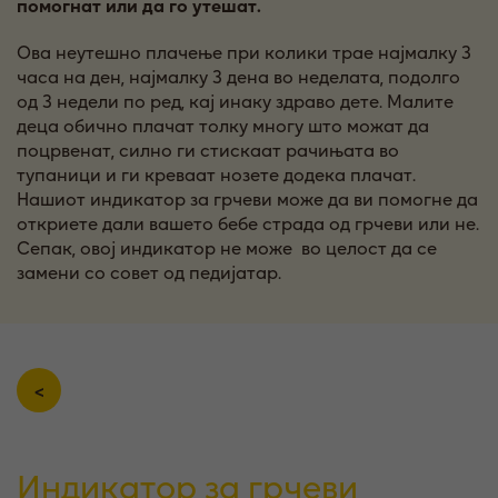
помогнат или да го утешат.
Ова неутешно плачење при колики трае најмалку 3
часа на ден, најмалку 3 дена во неделата, подолго
од 3 недели по ред, кај инаку здраво дете. Малите
деца обично плачат толку многу што можат да
поцрвенат, силно ги стискаат рачињата во
тупаници и ги креваат нозете додека плачат.
Нашиот индикатор за грчеви може да ви помогне да
откриете дали вашето бебе страда од грчеви или не.
Сепак, овој индикатор не може во целост да се
замени со совет од педијатар.
<
Индикатор за грчеви