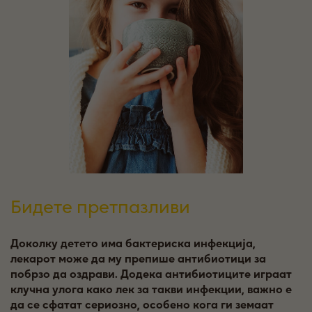
Бидете претпазливи
Доколку детето има бактериска инфекција,
лекарот може да му препише антибиотици за
побрзо да оздрави. Додека антибиотиците играат
клучна улога како лек за такви инфекции, важно е
да се сфатат сериозно, особено кога ги земаат