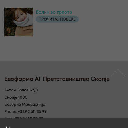
Болки во грлото
ПРОЧИТАЈ ПОВЕЌЕ
Евофарма АГ Претставништво Скопје
Антон Попов 1-2/3
Скопје 1000
Северна Македонија
Phone: +389 2 511 35 99
Fax: +389 2 520 20 99
E-Mail: info@ewopharma.mk