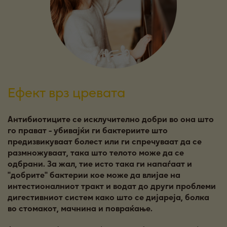
Ефект врз цревата
Антибиотиците се исклучително добри во она што
го прават - убивајќи ги бактериите што
предизвикуваат болест или ги спречуваат да се
размножуваат, така што телото може да се
одбрани. За жал, тие исто така ги напаѓаат и
''добрите'' бактерии кое може да влијае на
интестионалниот тракт и водат до други проблеми
дигестивниот систем како што се дијареја, болка
во стомакот, мачнина и повраќање.